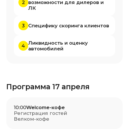
Рынок АСП: продажи, тренды,
структура парка
Экосистема Pango Cars: продукт,
продажи, автокредиты, система
контроля продаж, планы развития
Финансовые решения, онлайн-
инструменты продаж и сервисы для
управления бизнесом дилера
Александр Мякинников
Генеральный директор
сети Pango Cars
11:40
Трансформация
кредитных продаж
автомобилей
2024−2026
Лизинг, МФО и альтернативные
формы финансирования
в автосалонах
Как меняются стратегии дилеров:
переход от банков к собственным
схемам и партнерам
Что происходит с «кредитными»
покупками у дилера: доля, уровень
одобрения, параметры
финансирования