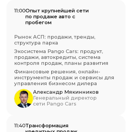
Динара Кураева
независимый эксперт
12:20
Еком, бюджеты, трафик
и лиды лизинг — как
отделы продаж
разгружают КСО
Опыт Платформы дилерского екома
(5 стран, 15 лет, 20+ брендов, 1200+
дилеров)
Почему “черный лебедь” уже
прилетел
Простые действия для дорогих задач
Даниил Первухин
CEO TradeDealer
13:00
Лизинг для физлиц в авто с
пробегом - новый доход
Как лизинговой компании