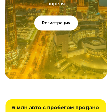
апреля
Регистрация
6 млн авто с пробегом продано
в 2025 году. Падение продаж
автокредитов открыло
возможности для лизинга.
Как лизинговым компаниям
здесь заработать? Как
запустить лизинг для физлиц?
Может ли быть у физлизинга
20% маржа?
Встречаемся
17
апреля
, чтобы
обсудить: