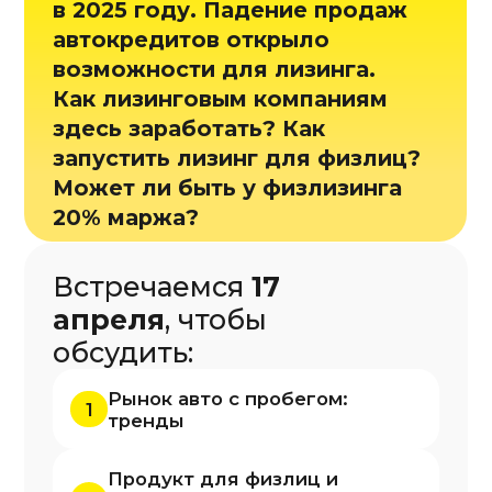
Рынок авто с пробегом:
1
тренды
Продукт для физлиц и
2
возможности для дилеров и
ЛК
3
Специфику скоринга клиентов
Ликвидность и оценку
4
автомобилей
Программа 17 апреля
10:00
Welcome-кофе
Регистрация гостей
Велком-кофе
11:00
Опыт крупнейшей сети
по продаже авто с
пробегом