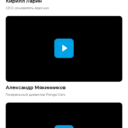
Кирилл Ларин
СЕО, основатель Appruvo
Регистрация
Александр Мякинников
+7
Генеральный директор Pango Cars
Даю согласие на
обработку и
хранение персональных данных