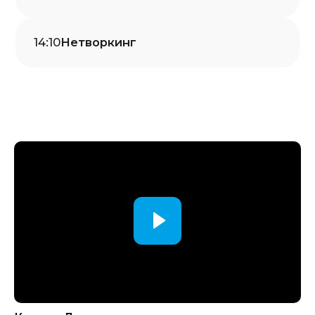
Место встречи
Hayatt Regency
г. Екатеринбург, ул. Бориса
Ельцина, д. 8
17 апреля
Участие бесплатное! Количество мест
ограничено