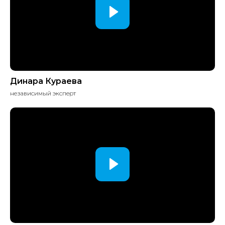
Отправить заявку
Динара Кураева
независимый эксперт
Автосалонам
О компании
Правовые документы
Лизинговая компания
ООО “Аппруво Тек”
info@appruvo.ru