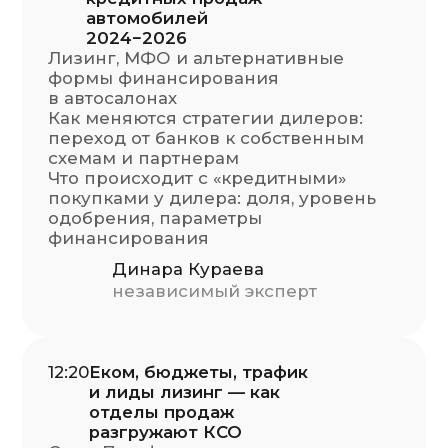
зарабатывать
в авто с пробегом
Скоринг людей и машин:
почему модель Appruvo устойчива
Юнит-экономика сделок
Кирилл Ларин
CEO, основатель Appruvo
13:40
Кейсы Appruvo + ЛК
Как СТОУН-XXI профинансировал 30
машин в Appruvo
Игорь Шашкин
Директор по инвестициям
Appruvo
14:10
Нетворкинг