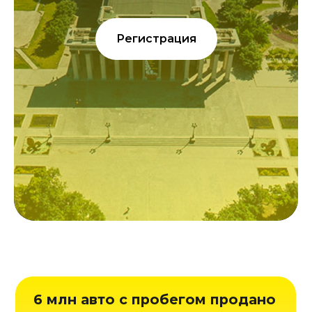
Регистрация
6 млн авто с пробегом продано
в 2025 году. Падение продаж
автокредитов открыло
возможности для лизинга.
Как лизинговым компаниям
здесь заработать? Как
запустить лизинг для физлиц?
Может ли быть у физлизинга
20% маржа?
Встречаемся
5 июня
,
чтобы обсудить:
Рынок авто с пробегом:
1
тренды