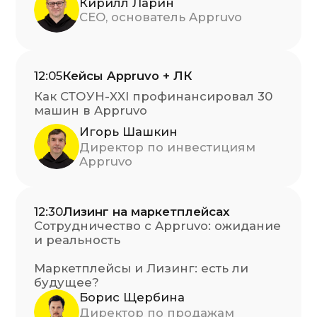
Место встречи
Отель DoubleTree by Hilton
Новосибирск,
Каменская ул., 7/1
Участие бесплатное! Количество мест
ограничено