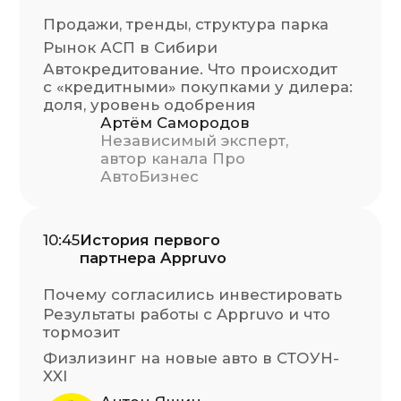
новый доход
Как лизинговой компании
зарабатывать
в авто с пробегом
Скоринг людей и машин:
почему модель Appruvo устойчива
Юнит-экономика сделок
Кирилл Ларин
CEO, основатель Appruvo
12:05
Кейсы Appruvo + ЛК
Как СТОУН-XXI профинансировал 30
машин в Appruvo
Игорь Шашкин
Директор по инвестициям
Appruvo
12:30
Лизинг на маркетплейсах
Сотрудничество с Appruvo: ожидание
и реальность
Маркетплейсы и Лизинг: есть ли
будущее?
Борис Щербина
Директор по продажам