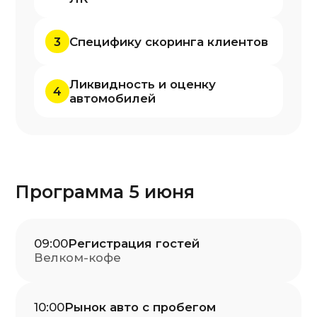
с «кредитными» покупками у дилера:
доля, уровень одобрения
Артём Самородов
Независимый эксперт,
автор канала Про
АвтоБизнес
10:45
История первого
партнера Appruvo
Почему согласились инвестировать
Результаты работы с Appruvo и что
тормозит
Физлизинг на новые авто в СТОУН-
XXI
Антон Яшин
Зам. коммерческого
директора,
ЛК СТОУН - XXI
11:15
Кофе-брейк
11:35
Лизинг для физлиц
в авто с пробегом -