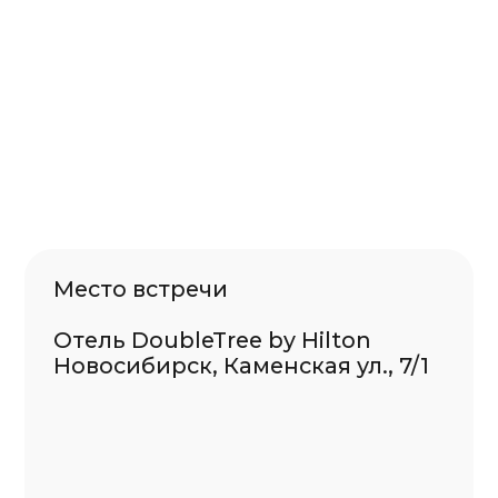
Автосалонам
О компании
Правовые документы
Лизинговая компания
ООО “Аппруво Тек”
info@appruvo.ru
8 (800) 333 - 0898
125009 Москва, ул. Большая