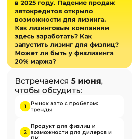
Продукт для физлиц и
2
возможности для дилеров и
ЛК
3
Специфику скоринга клиентов
Ликвидность и оценку
4
автомобилей
Программа 5 июня
09:00
Регистрация гостей
Велком-кофе
10:00
Рынок авто с пробегом
Продажи, тренды, структура парка
Рынок АСП в Сибири
Автокредитование. Что происходит